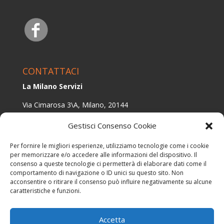
CONTATTACI
La Milano Servizi
Via Cimarosa 3\A, Milano, 20144
E-mail:
info@lamilanoservizi.it
Gestisci Consenso Cookie
Tel.:
+393479954571
Per fornire le migliori esperienze, utilizziamo tecnologie come i cookie
per memorizzare e/o accedere alle informazioni del dispositivo. Il
consenso a queste tecnologie ci permetterà di elaborare dati come il
comportamento di navigazione o ID unici su questo sito. Non
acconsentire o ritirare il consenso può influire negativamente su alcune
© 2017 EDIL CASA SRLS - P,IVA: 12364570965 – All
caratteristiche e funzioni.
Rights Reserved |
Privacy Policy
|
Cookie Policy
–
Powered by ADM
Accetta
Realizzazione siti internet
-
Solution Group