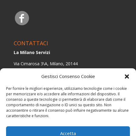
CONTATTACI
La Milano Servizi
Via Cimarosa 3\A, Milano, 20144
E-mail:
info@lamilanoservizi.it
Gestisci Consenso Cookie
Tel.:
+393479954571
Per fornire le migliori esperienze, utilizziamo tecnologie come i cookie
per memorizzare e/o accedere alle informazioni del dispositivo. Il
consenso a queste tecnologie ci permetterà di elaborare dati come il
comportamento di navigazione o ID unici su questo sito. Non
acconsentire o ritirare il consenso può influire negativamente su alcune
© 2017 EDIL CASA SRLS - P,IVA: 12364570965 – All
caratteristiche e funzioni.
Rights Reserved |
Privacy Policy
|
Cookie Policy
–
Powered by ADM
Accetta
Realizzazione siti internet
-
Solution Group